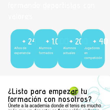
formando deportistas con
valores
+ 
24
+ 
1.000
+ 
200
+ 
40
Años de
Alumnos
Alumnos
Jugadores
experiencia
formados
actuales
en
competición
¿Listo para empezar tu
formación con nosotros?
Únete a la academia donde el tenis es mucho