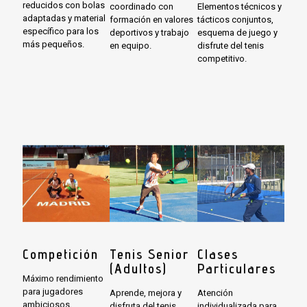
reducidos con bolas
coordinado con
Elementos técnicos y
adaptadas y material
formación en valores
tácticos conjuntos,
específico para los
deportivos y trabajo
esquema de juego y
más pequeños.
en equipo.
disfrute del tenis
competitivo.
Competición
Tenis Senior
Clases
(Adultos)
Particulares
Máximo rendimiento
para jugadores
Aprende, mejora y
Atención
ambiciosos.
disfruta del tenis
individualizada para