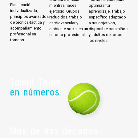
Planificación
mientras haces
optimizar tu
individualizada,
ejercicio. Grupos
aprendizaje. Trabajo
principios avanzados
reducidos, trabajo
específico adaptado
de técnica-táctica y
cardiovascular y
a tus objetivos,
acompañamiento
ambiente social en un
disponible para niños
profesional en
entorno profesional.
y adultos de todos
torneos.
los niveles.
Talent Team
en números.
Más de dos décadas