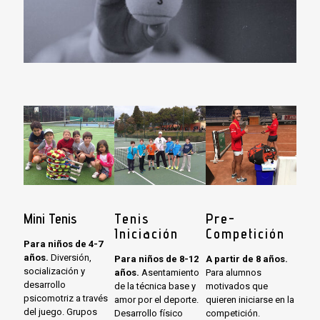
Mini Tenis
Tenis
Pre-
Iniciación
Competición
Para niños de 4-7
años.
Diversión,
Para niños de 8-12
A partir de 8 años.
socialización y
años.
Asentamiento
Para alumnos
desarrollo
de la técnica base y
motivados que
psicomotriz a través
amor por el deporte.
quieren iniciarse en la
del juego. Grupos
Desarrollo físico
competición.