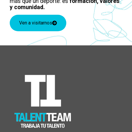
más que un deporte: es
formación, valores
y comunidad.
Ven a visitarnos